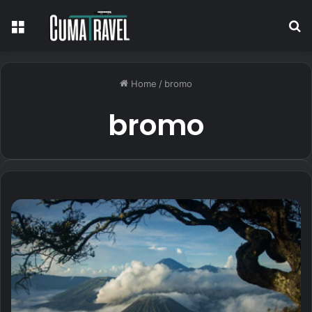
Menu
S
fo
Home
/
bromo
bromo